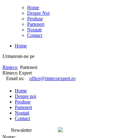
Home
Despre Noi
Produse
Parteneri
Noutati
Contact
Home
Urmareste-ne pe
Rinteco
Parteneri
Rinteco Expert
Email us:
office@rintecoexpert.ro
Home
Despre noi
Produse
Parteneri
Noutati
Contact
Newsletter
Nume: